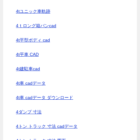
4tユニック車軌跡
4ｔロング箱バンcad
4t平型ボディ cad
4t平車 CAD
4t建駐車cad
4t車 cadデータ
4t車 cadデータ ダウンロード
4ダンプ 寸法
4トン トラック 寸法 cadデータ