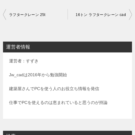
投
ラフタークレーン 25t
16トン ラフタークレーン cad
稿
ナ
ビ
運営者情報
ゲ
運営者：すずき
ー
シ
Jw_cadは2016年から勉強開始
ョ
建築屋さんでPCを使う人のお役立ち情報を発信
ン
仕事でPCを使えるのは恵まれていると思うのが持論