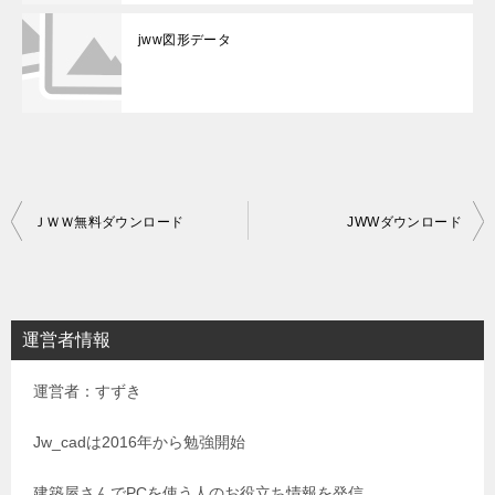
jww図形データ
投
ＪＷＷ無料ダウンロード
JWWダウンロード
稿
ナ
ビ
運営者情報
ゲ
運営者：すずき
ー
シ
Jw_cadは2016年から勉強開始
ョ
建築屋さんでPCを使う人のお役立ち情報を発信