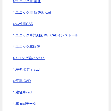
4tユニック車 画像
4tユニック車 軌跡図 cad
4tﾕﾆｯｸ車CAD
4tユニック車詳細図JW_CADインストール
4tユニック車軌跡
4ｔロング箱バンcad
4t平型ボディ cad
4t平車 CAD
4t建駐車cad
4t車 cadデータ