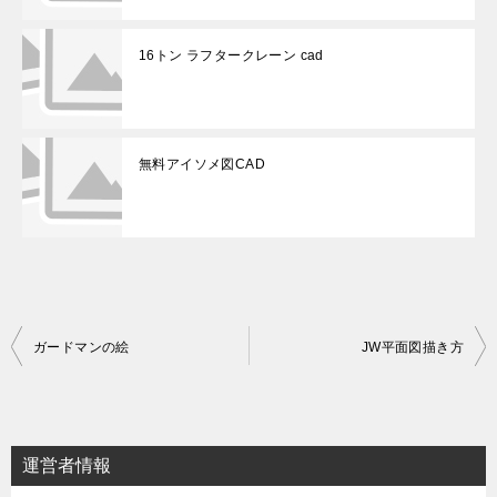
16トン ラフタークレーン cad
無料アイソメ図CAD
投
ガードマンの絵
JW平面図描き方
稿
ナ
ビ
運営者情報
ゲ