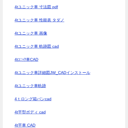
4tユニック車 寸法図 pdf
4tユニック車 性能表 タダノ
4tユニック車 画像
4tユニック車 軌跡図 cad
4tﾕﾆｯｸ車CAD
4tユニック車詳細図JW_CADインストール
4tユニック車軌跡
4ｔロング箱バンcad
4t平型ボディ cad
4t平車 CAD