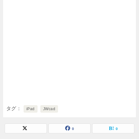
タグ
iPad
JWcad
0
0