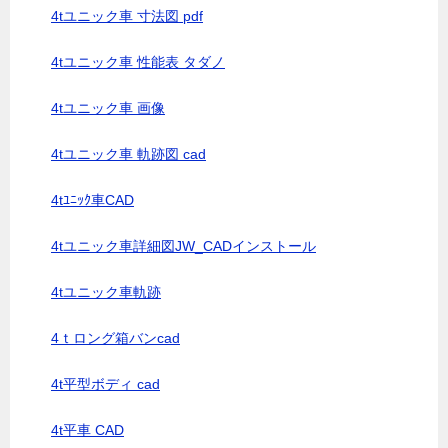
4tユニック車 寸法図 pdf
4tユニック車 性能表 タダノ
4tユニック車 画像
4tユニック車 軌跡図 cad
4tﾕﾆｯｸ車CAD
4tユニック車詳細図JW_CADインストール
4tユニック車軌跡
4ｔロング箱バンcad
4t平型ボディ cad
4t平車 CAD