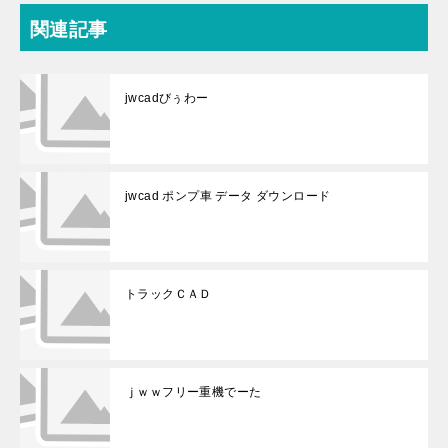
関連記事
jwcadびぅわー
jwcad ポンプ車 データ ダウンロード
トラックＣＡＤ
ｊｗｗフリー重機でーた