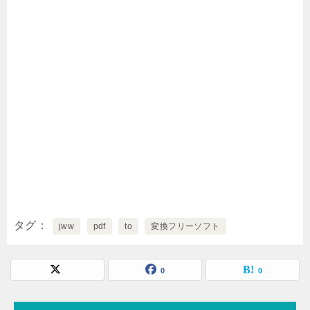
タグ
jww
pdf
to
変換フリーソフト
0
0