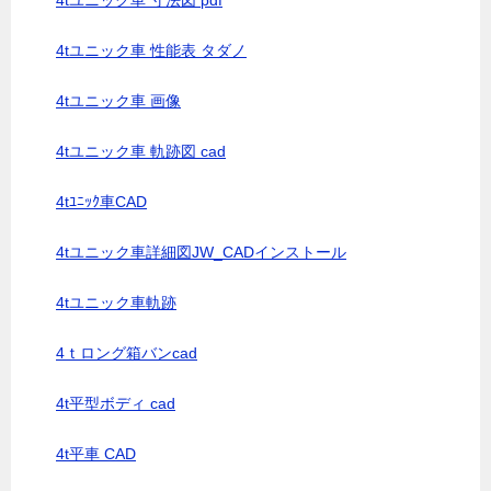
4tユニック車 寸法図 pdf
4tユニック車 性能表 タダノ
4tユニック車 画像
4tユニック車 軌跡図 cad
4tﾕﾆｯｸ車CAD
4tユニック車詳細図JW_CADインストール
4tユニック車軌跡
4ｔロング箱バンcad
4t平型ボディ cad
4t平車 CAD