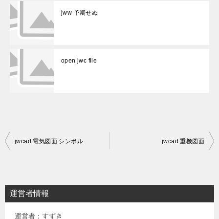
jww 予期せぬ
open jwc file
投
jwcad 電気図面 シンボル
jwcad 重機図面
稿
ナ
ビ
運営者情報
ゲ
運営者：すずき
ー