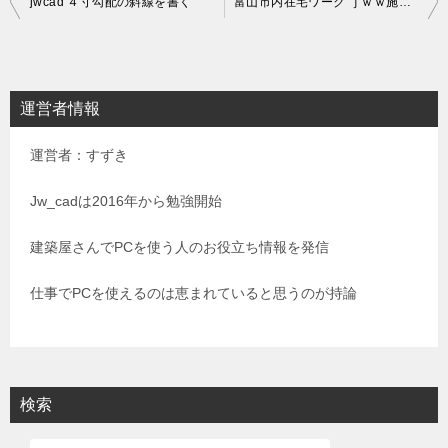
jwcad ４寸勾配の斜線を書く
富山市内在宅ワーク ｊｗｗ施工図
稿
ナ
ビ
運営者情報
ゲ
運営者：すずき
ー
シ
Jw_cadは2016年から勉強開始
ョ
建築屋さんでPCを使う人のお役立ち情報を発信
ン
仕事でPCを使えるのは恵まれていると思うのが持論
検索