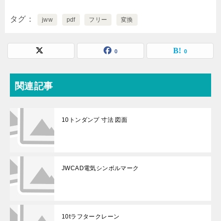
タグ
jww
pdf
フリー
変換
0
0
関連記事
10トンダンプ 寸法 図面
JWCAD電気シンボルマーク
10tラフタークレーン