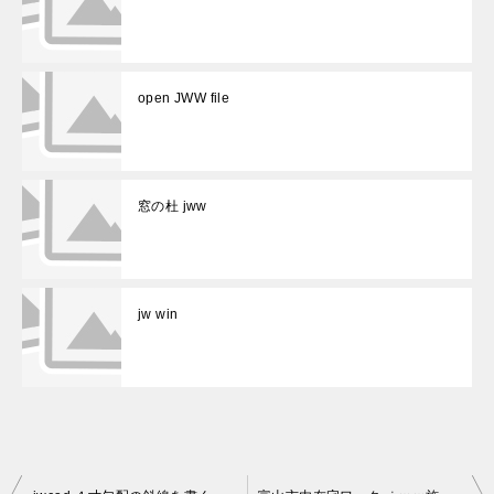
open JWW file
窓の杜 jww
jw win
投