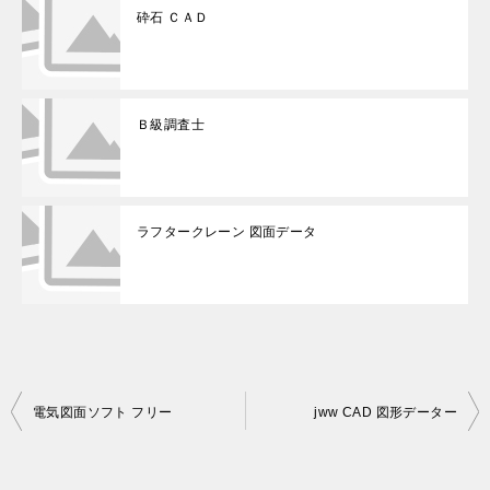
砕石 ＣＡＤ
Ｂ級調査士
ラフタークレーン 図面データ
投
電気図面ソフト フリー
jww CAD 図形データー
稿
ナ