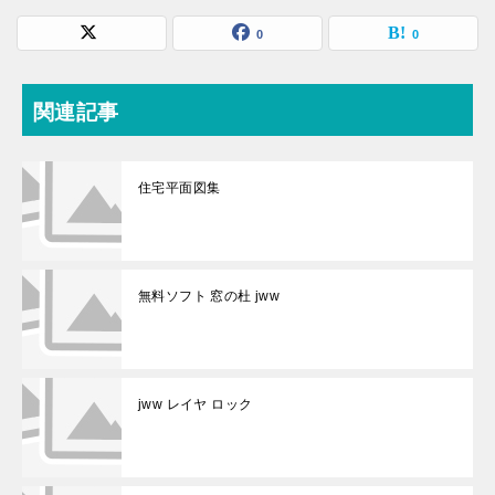
0
0
関連記事
住宅平面図集
無料ソフト 窓の杜 jww
jww レイヤ ロック