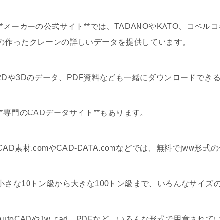
**メーカーの公式サイト**では、TADANOやKATO、コ
の作ったクレーンの詳しいデータを提供しています。
2Dや3Dのデータ、PDF資料なども一緒にダウンロードでき
**専門のCADデータサイト**もあります。
CAD素材.comやCAD-DATA.comなどでは、無料でjww
小さな10トン級から大きな100トン級まで、いろんなサイズ
AutoCADやJw_cad、PDFなど、いろんな形式で用意され