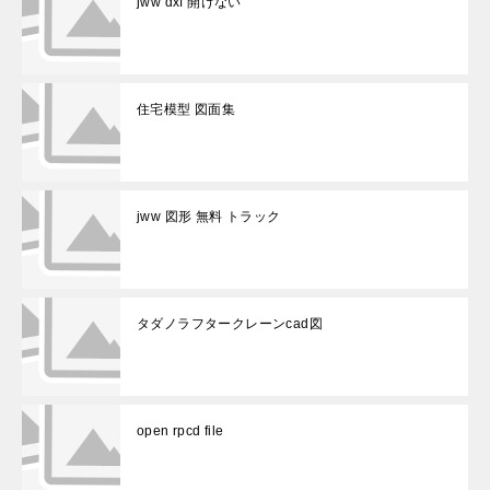
jww dxf 開けない
住宅模型 図面集
jww 図形 無料 トラック
タダノラフタークレーンcad図
open rpcd file