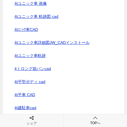
4tユニック車 画像
4tユニック車 軌跡図 cad
4tﾕﾆｯｸ車CAD
4tユニック車詳細図JW_CADインストール
4tユニック車軌跡
4ｔロング箱バンcad
4t平型ボディ cad
4t平車 CAD
4t建駐車cad
4t車 cadデータ
TOPへ
シェア