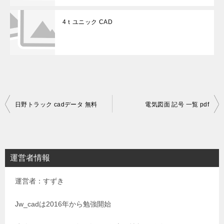
4ｔユニック CAD
投
日野トラック cadデータ 無料
電気図面 記号 一覧 pdf
稿
ナ
ビ
運営者情報
ゲ
運営者：すずき
ー
シ
Jw_cadは2016年から勉強開始
ョ