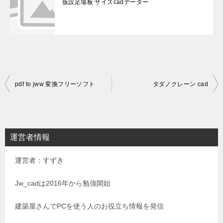
仮設足場板 サイズcadデーター
投
pdf to jww 変換フリーソフト
タダノクレーン cad
稿
ナ
ビ
運営者情報
ゲ
運営者：すずき
ー
シ
Jw_cadは2016年から勉強開始
ョ
建築屋さんでPCを使う人のお役立ち情報を発信
ン