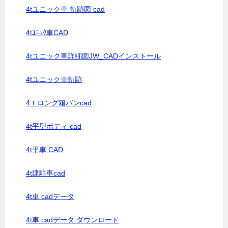
4tユニック車 軌跡図 cad
4tﾕﾆｯｸ車CAD
4tユニック車詳細図JW_CADインストール
4tユニック車軌跡
4ｔロング箱バンcad
4t平型ボディ cad
4t平車 CAD
4t建駐車cad
4t車 cadデータ
4t車 cadデータ ダウンロード