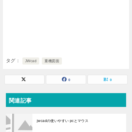
タグ
JWcad
重機図面
0
0
関連記事
jwcadの使いやすい pcとマウス