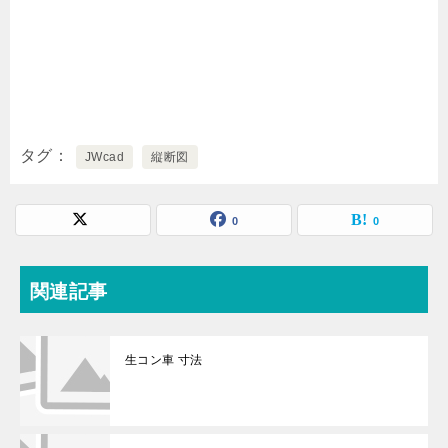
タグ
JWcad
縦断図
0
0
関連記事
生コン車 寸法