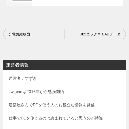
投
分電盤結線図
3tユニック車 CADデータ
稿
ナ
ビ
運営者情報
ゲ
運営者：すずき
ー
シ
Jw_cadは2016年から勉強開始
ョ
建築屋さんでPCを使う人のお役立ち情報を発信
ン
仕事でPCを使えるのは恵まれていると思うのが持論