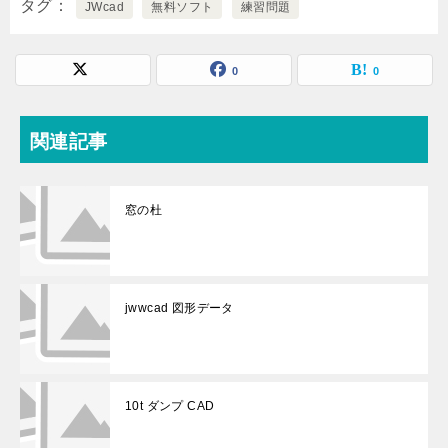
タグ
JWcad
無料ソフト
練習問題
0
0
関連記事
窓の杜
jwwcad 図形データ
10t ダンプ CAD