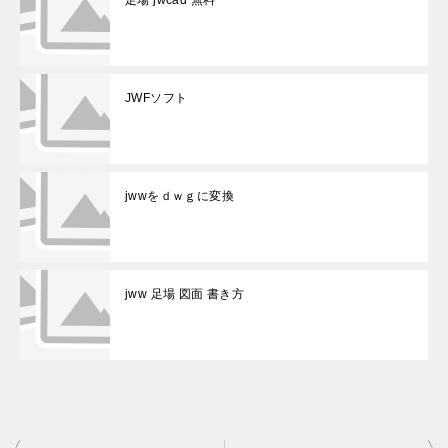
足場 jwcad 無料
JWFソフト
jwwをｄｗｇに変換
jww 足場 図面 書き方