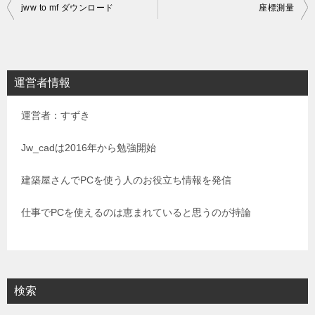
投
jww to mf ダウンロード
座標測量
稿
ナ
ビ
運営者情報
ゲ
運営者：すずき
ー
シ
Jw_cadは2016年から勉強開始
ョ
建築屋さんでPCを使う人のお役立ち情報を発信
ン
仕事でPCを使えるのは恵まれていると思うのが持論
検索