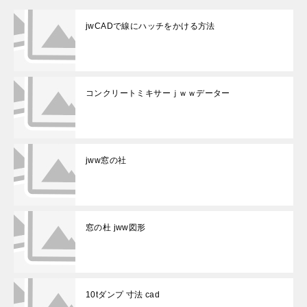
jwCADで線にハッチをかける方法
コンクリートミキサーｊｗｗデーター
jww窓の社
窓の杜 jww図形
10tダンプ 寸法 cad