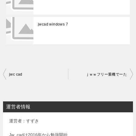
jwcad windows 7
投
jwc cad
ｊｗｗフリー重機でーた
稿
ナ
ビ
運営者情報
ゲ
運営者：すずき
ー
シ
Jw_cadは2016年から勉強開始