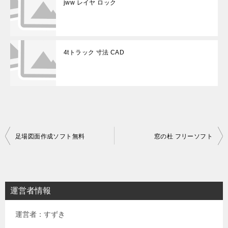
jww レイヤ ロック
4tトラック 寸法 CAD
投
足場図面作成ソフト無料
窓の杜 フリーソフト
稿
ナ
ビ
運営者情報
ゲ
運営者：すずき
ー