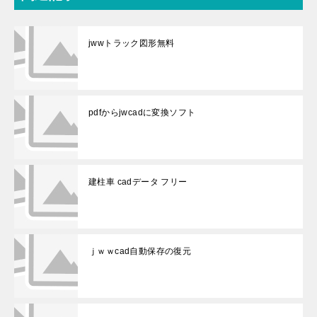
jwwトラック図形無料
pdfからjwcadに変換ソフト
建柱車 cadデータ フリー
ｊｗｗcad自動保存の復元