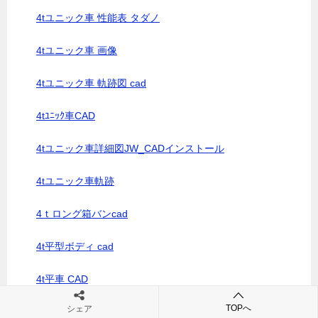
4tユニック車 性能表 タダノ
4tユニック車 画像
4tユニック車 軌跡図 cad
4tﾕﾆｯｸ車CAD
4tユニック車詳細図JW_CADインストール
4tユニック車軌跡
4ｔロング箱バンcad
4t平型ボディ cad
4t平車 CAD
TOPへ
シェア
4t建駐車cad