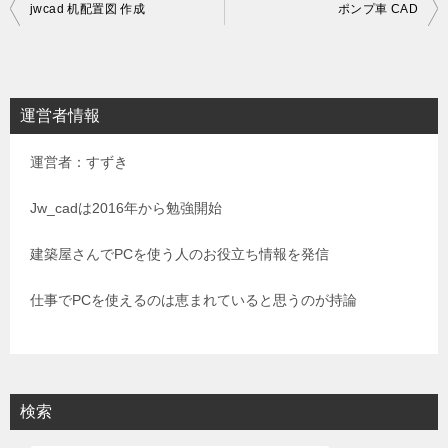
投
jwcad 机配置図 作成
ポンプ車 CAD
稿
ナ
ビ
運営者情報
ゲ
運営者：すずき
ー
シ
Jw_cadは2016年から勉強開始
ョ
建築屋さんでPCを使う人のお役立ち情報を発信
ン
仕事でPCを使えるのは恵まれていると思うのが持論
検索