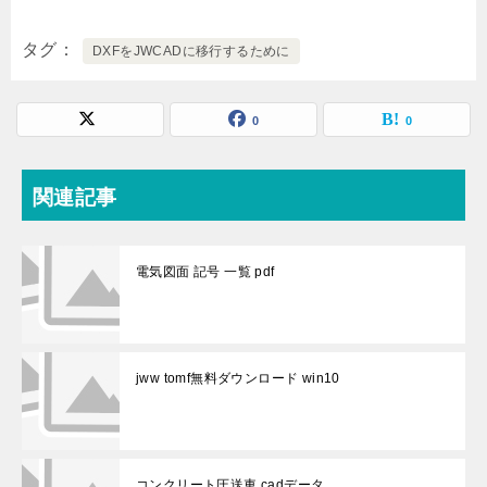
タグ
DXFをJWCADに移行するために
0
0
関連記事
電気図面 記号 一覧 pdf
jww tomf無料ダウンロード win10
コンクリート圧送車 cadデータ