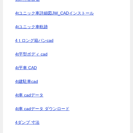
4tユニック車詳細図JW_CADインストール
4tユニック車軌跡
4ｔロング箱バンcad
4t平型ボディ cad
4t平車 CAD
4t建駐車cad
4t車 cadデータ
4t車 cadデータ ダウンロード
4ダンプ 寸法