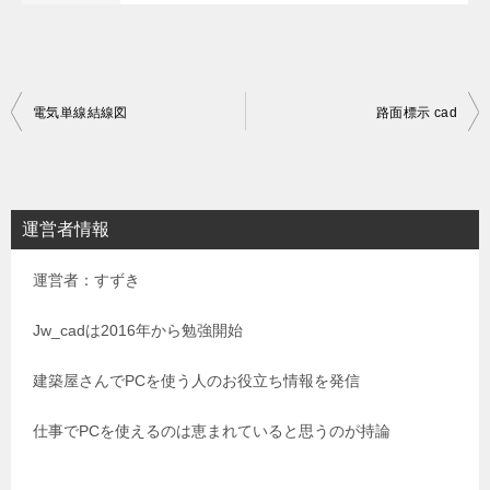
投
電気単線結線図
路面標示 cad
稿
ナ
ビ
運営者情報
ゲ
運営者：すずき
ー
シ
Jw_cadは2016年から勉強開始
ョ
建築屋さんでPCを使う人のお役立ち情報を発信
ン
仕事でPCを使えるのは恵まれていると思うのが持論