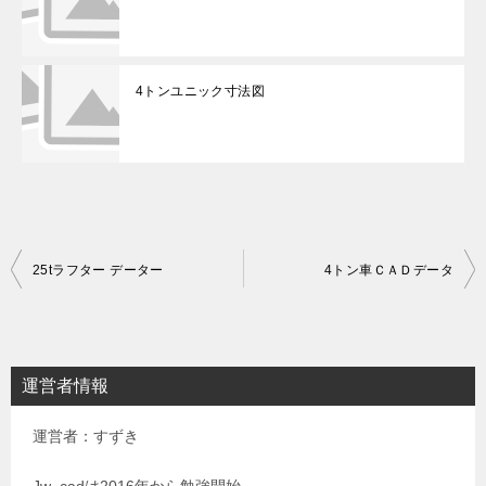
4トンユニック寸法図
投
25tラフター データー
4トン車ＣＡＤデータ
稿
ナ
ビ
運営者情報
ゲ
運営者：すずき
ー
シ