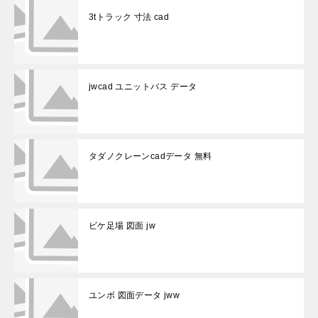
3tトラック 寸法 cad
jwcad ユニットバス データ
タダノクレーンcadデータ 無料
ビケ足場 図面 jw
ユンボ 図面データ jww