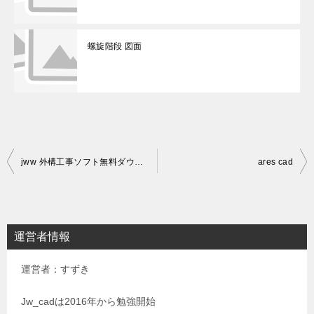
螺旋階段 図面
投
jww 外構工事ソフト無料ダウンロード
ares cad
稿
ナ
ビ
運営者情報
ゲ
運営者：すずき
ー
シ
Jw_cadは2016年から勉強開始