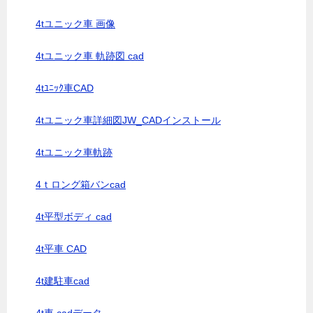
4tユニック車 画像
4tユニック車 軌跡図 cad
4tﾕﾆｯｸ車CAD
4tユニック車詳細図JW_CADインストール
4tユニック車軌跡
4ｔロング箱バンcad
4t平型ボディ cad
4t平車 CAD
4t建駐車cad