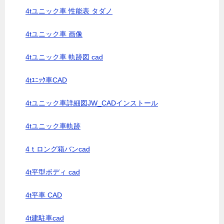
4tユニック車 性能表 タダノ
4tユニック車 画像
4tユニック車 軌跡図 cad
4tﾕﾆｯｸ車CAD
4tユニック車詳細図JW_CADインストール
4tユニック車軌跡
4ｔロング箱バンcad
4t平型ボディ cad
4t平車 CAD
4t建駐車cad