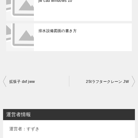
jw cad windows 10
排水設備図面の書き方
投
拡張子 dxf jww
25tラフタークレーン JW
稿
ナ
ビ
運営者情報
ゲ
運営者：すずき
ー