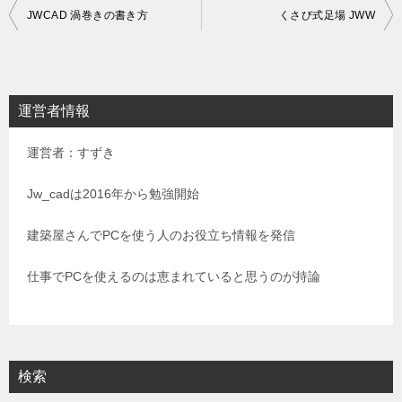
投
JWCAD 渦巻きの書き方
くさび式足場 JWW
稿
ナ
ビ
運営者情報
ゲ
運営者：すずき
ー
シ
Jw_cadは2016年から勉強開始
ョ
建築屋さんでPCを使う人のお役立ち情報を発信
ン
仕事でPCを使えるのは恵まれていると思うのが持論
検索