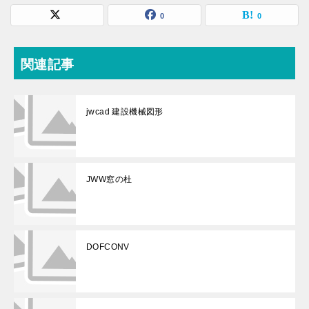
0
0
関連記事
jwcad 建設機械図形
JWW窓の杜
DOFCONV