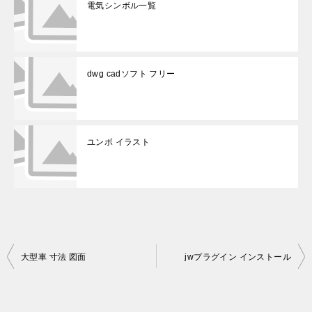
電気シンボル一覧
dwg cadソフト フリー
ユンボ イラスト
投
大型車 寸法 図面
jwプラグイン インストール
稿
ナ