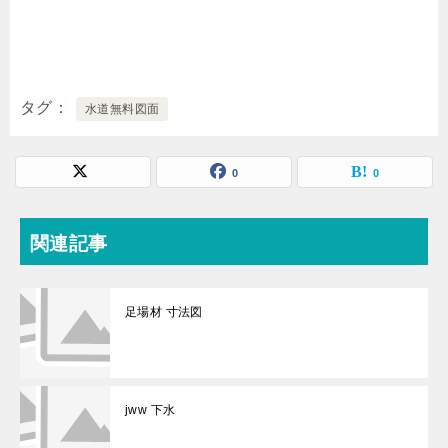
タグ
水道無料図面
0
0
関連記事
足場材 寸法図
jww 下水