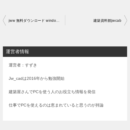
投
jww 無料ダウンロード windows7木造建築図面方眼紙書く
建築資料館jwcab
稿
ナ
ビ
運営者情報
ゲ
運営者：すずき
ー
シ
Jw_cadは2016年から勉強開始
ョ
建築屋さんでPCを使う人のお役立ち情報を発信
ン
仕事でPCを使えるのは恵まれていると思うのが持論