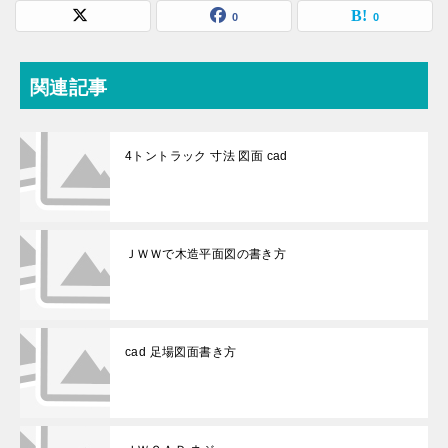
0
0
関連記事
4トントラック 寸法 図面 cad
ＪＷＷで木造平面図の書き方
cad 足場図面書き方