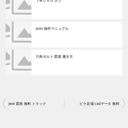
ＪＷＣＡＤ ネジ
ares 操作マニュアル
六角ボルト 図面 書き方
投
jww 図形 無料 トラック
ビケ足場 cadデータ 無料
稿
ナ