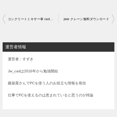
投
コンクリートミキサー車 cadデータ 無料
jww クレーン無料ダウンロード
稿
ナ
ビ
運営者情報
ゲ
運営者：すずき
ー
シ
Jw_cadは2016年から勉強開始
ョ
建築屋さんでPCを使う人のお役立ち情報を発信
ン
仕事でPCを使えるのは恵まれていると思うのが持論