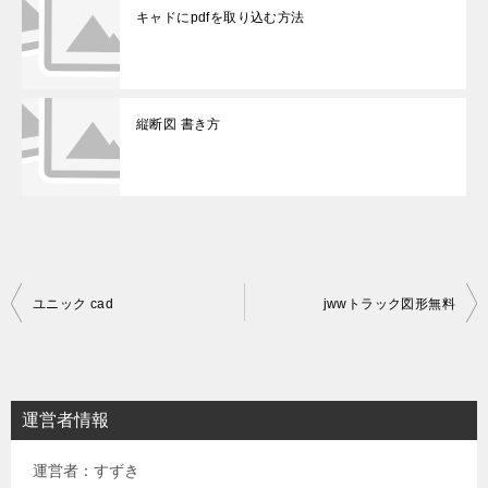
キャドにpdfを取り込む方法
縦断図 書き方
投
ユニック cad
jwwトラック図形無料
稿
ナ
ビ
運営者情報
ゲ
運営者：すずき
ー