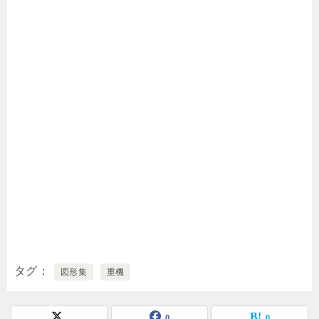
タグ
図形集
重機
0
0