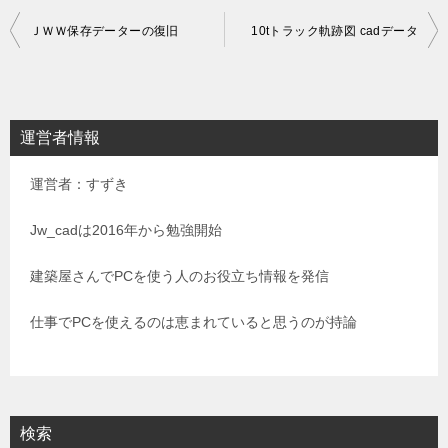
投
ＪＷＷ保存データーの復旧
10tトラック軌跡図 cadデータ
稿
ナ
ビ
運営者情報
ゲ
運営者：すずき
ー
シ
Jw_cadは2016年から勉強開始
ョ
建築屋さんでPCを使う人のお役立ち情報を発信
ン
仕事でPCを使えるのは恵まれていると思うのが持論
検索