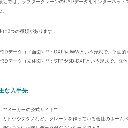
最近では、ラフタークレーンのCADデータをインターネット
た。
主に2つの種類があります：
**2Dデータ（平面図）**：DXFやJWWという形式で、平面
**3Dデータ（立体図）**：STPや3D-DXFという形式で、
主な入手先
1. **メーカーの公式サイト**
– カトウやタダノなど、クレーンを作っている会社のホーム
– 機種ごとに正確なデータがダウンロードできる