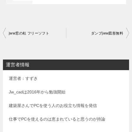
投
jww窓の杜 フリーソフト
ダンプjww図形無料
稿
ナ
ビ
運営者情報
ゲ
運営者：すずき
ー
シ
Jw_cadは2016年から勉強開始
ョ
建築屋さんでPCを使う人のお役立ち情報を発信
ン
仕事でPCを使えるのは恵まれていると思うのが持論