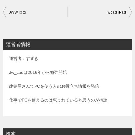
投
JWW ロゴ
jwcad iPad
稿
ナ
ビ
運営者情報
ゲ
運営者：すずき
ー
シ
Jw_cadは2016年から勉強開始
ョ
建築屋さんでPCを使う人のお役立ち情報を発信
ン
仕事でPCを使えるのは恵まれていると思うのが持論
検索